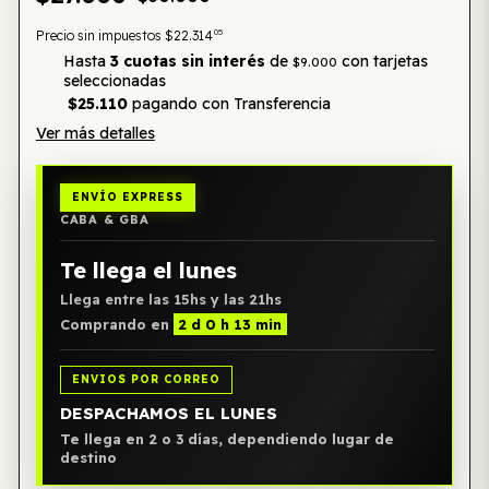
05
Precio sin impuestos
$22.314
Hasta
3 cuotas sin interés
de
con tarjetas
$9.000
seleccionadas
$25.110
pagando con Transferencia
Ver más detalles
ENVÍO EXPRESS
CABA & GBA
Te llega el lunes
Llega entre las 15hs y las 21hs
Comprando en
2 d 0 h 13 min
ENVIOS POR CORREO
DESPACHAMOS EL LUNES
Te llega en 2 o 3 días, dependiendo lugar de
destino