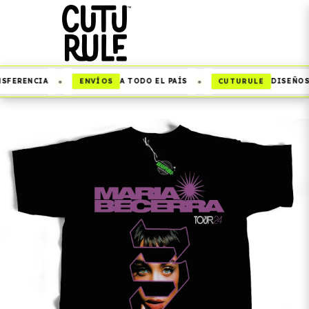
•
•
ENVÍOS
CUTURULE
SFERENCIA
A TODO EL PAÍS
DISEÑOS 