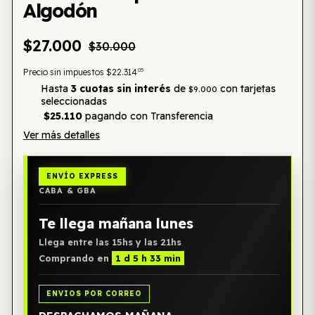
Algodón
$27.000
$30.000
05
Precio sin impuestos
$22.314
Hasta
3 cuotas sin interés
de
con tarjetas
$9.000
seleccionadas
$25.110
pagando con Transferencia
Ver más detalles
ENVÍO EXPRESS
CABA & GBA
Te llega mañana lunes
Llega entre las 15hs y las 21hs
Comprando en
1 d 5 h 33 min
ENVIOS POR CORREO