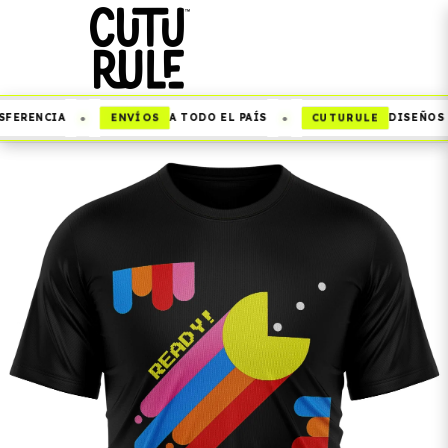
•
•
ENVÍOS
CUTURULE
FERENCIA
A TODO EL PAÍS
DISEÑOS Q