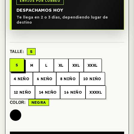
ENVIOS POR CORREO
DESPACHAMOS HOY
Te llega en 2 o 3 días, dependiendo lugar de
destino
S
TALLE:
S
M
L
XL
XXL
XXXL
4 NIÑO
6 NIÑO
8 NIÑO
10 NIÑO
12 NIÑO
14 NIÑO
16 NIÑO
XXXXL
NEGRA
COLOR: