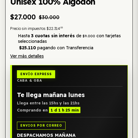
Unisex 100% Algodón
$27.000
$30.000
05
Precio sin impuestos
$22.314
Hasta
3 cuotas sin interés
de
con tarjetas
$9.000
seleccionadas
$25.110
pagando con Transferencia
Ver más detalles
ENVÍO EXPRESS
CABA & GBA
Te llega mañana lunes
Llega entre las 15hs y las 21hs
Comprando en
1 d 1 h 25 min
ENVIOS POR CORREO
DESPACHAMOS MAÑANA