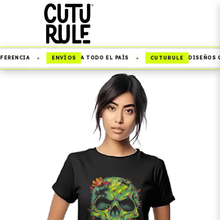
•
•
ENVÍOS
CUTURULE
ERENCIA
A TODO EL PAÍS
DISEÑOS QU