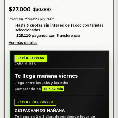
$27.000
$30.000
05
Precio sin impuestos
$22.314
Hasta
3 cuotas sin interés
de
con tarjetas
$9.000
seleccionadas
$25.110
pagando con Transferencia
Ver más detalles
ENVÍO EXPRESS
CABA & GBA
Te llega mañana viernes
Llega entre las 15hs y las 21hs
Comprando en
15 h 52 min
ENVIOS POR CORREO
DESPACHAMOS MAÑANA
Te llega en 2 o 3 días, dependiendo lugar de